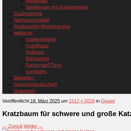
Hängeseil
Spielkissen mit Katzenminze
Sisalstämme
Namensschilder
Sisalstamm Wickelservice
weiteres
Insektenhotel
Vogelhaus
Volieren
Nistkasten
Futternapf Tisch
sonstiges
Bestellen
Geschenkgutschein
Gravuren
Veröffentlicht
18. März 2025
um
1512 × 2016
in
Gigant
Kratzbaum für schwere und große Katz
← Zurück
Weiter →