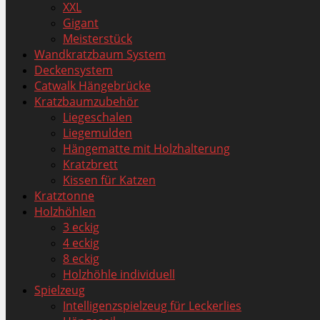
XXL
Gigant
Meisterstück
Wandkratzbaum System
Deckensystem
Catwalk Hängebrücke
Kratzbaumzubehör
Liegeschalen
Liegemulden
Hängematte mit Holzhalterung
Kratzbrett
Kissen für Katzen
Kratztonne
Holzhöhlen
3 eckig
4 eckig
8 eckig
Holzhöhle individuell
Spielzeug
Intelligenzspielzeug für Leckerlies