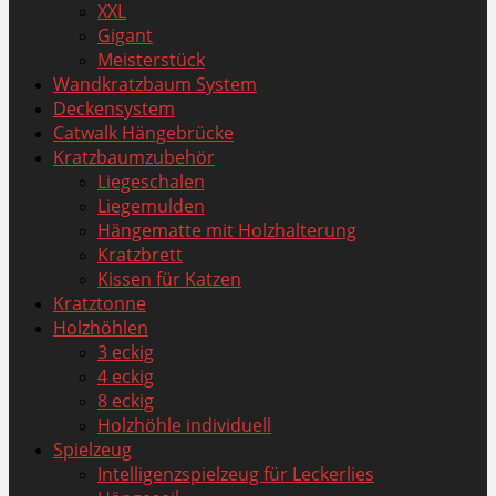
XXL
Gigant
Meisterstück
Wandkratzbaum System
Deckensystem
Catwalk Hängebrücke
Kratzbaumzubehör
Liegeschalen
Liegemulden
Hängematte mit Holzhalterung
Kratzbrett
Kissen für Katzen
Kratztonne
Holzhöhlen
3 eckig
4 eckig
8 eckig
Holzhöhle individuell
Spielzeug
Intelligenzspielzeug für Leckerlies