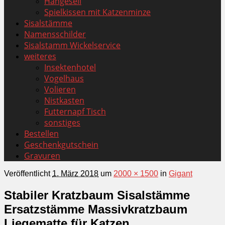
Hängeseil
Spielkissen mit Katzenminze
Sisalstämme
Namensschilder
Sisalstamm Wickelservice
weiteres
Insektenhotel
Vogelhaus
Volieren
Nistkasten
Futternapf Tisch
sonstiges
Bestellen
Geschenkgutschein
Gravuren
Veröffentlicht
1. März 2018
um
2000 × 1500
in
Gigant
Stabiler Kratzbaum Sisalstämme
Ersatzstämme Massivkratzbaum
Liegematte für Katzen