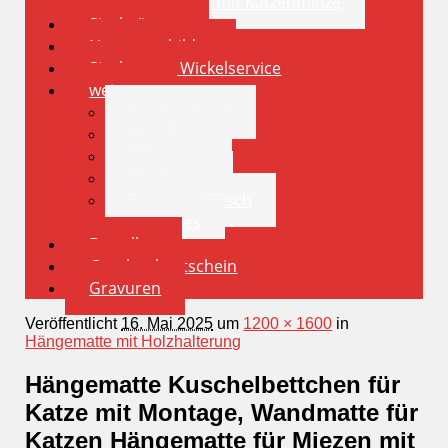
Spielkissen mit Katzenminze
Sisalstämme
Namensschilder
Sisalstamm Wickelservice
weiteres
Insektenhotel
Vogelhaus
Volieren
Nistkasten
Futternapf Tisch
sonstiges
Bestellen
Geschenkgutschein
Gravuren
Veröffentlicht
16. Mai 2025
um
1200 × 1600
in
Hängematte mit Holzhalterung
Hängematte Kuschelbettchen für
Katze mit Montage, Wandmatte für
Katzen Hängematte für Miezen mit