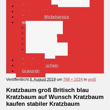
Spielkissen mit Katzenminze
Sisalstämme
Namensschilder
Sisalstamm Wickelservice
weiteres
Insektenhotel
Vogelhaus
Volieren
Nistkasten
Futternapf Tisch
sonstiges
Bestellen
Geschenkgutschein
Gravuren
Veröffentlicht
8. August 2019
um
768 × 1024
in
groß
Kratzbaum groß Britisch blau
Kratzbaum auf Wunsch Kratzbaum
kaufen stabiler Kratzbaum