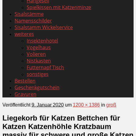
Hängeseil
Spielkissen mit Katzenminze
Sisalstämme
Namensschilder
Sisalstamm Wickelservice
weiteres
Insektenhotel
Vogelhaus
Volieren
Nistkasten
Futternapf Tisch
sonstiges
Bestellen
Geschenkgutschein
Gravuren
Veröffentlicht
9. Januar 2020
um
1200 × 1386
in
groß
Liegekorb für Katzen Bettchen für
Katzen Katzenhöhle Kratzbaum
massiv für schwere und große Katzen