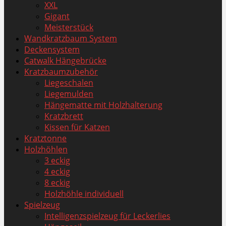
XXL
Gigant
Meisterstück
Wandkratzbaum System
Deckensystem
Catwalk Hängebrücke
Kratzbaumzubehör
Liegeschalen
Liegemulden
Hängematte mit Holzhalterung
Kratzbrett
Kissen für Katzen
Kratztonne
Holzhöhlen
3 eckig
4 eckig
8 eckig
Holzhöhle individuell
Spielzeug
Intelligenzspielzeug für Leckerlies