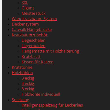
XXL
Gigant
Meisterstück
Wandkratzbaum System
Deckensystem
Catwalk Hängebrücke
Kratzbaumzubehör
Liegeschalen
Liegemulden
Hängematte mit Holzhalterung
Kratzbrett
Kissen für Katzen
Kratztonne
Holzhöhlen
3 eckig
4 eckig
8 eckig
Holzhöhle individuell
Spielzeug
Intelligenzspielzeug für Leckerlies