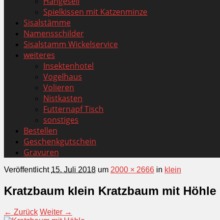
Hängeseil
Spielkissen mit Katzenminze
Sisalstämme
Namensschilder
Sisalstamm Wickelservice
weiteres
Insektenhotel
Vogelhaus
Volieren
Nistkasten
Futternapf Tisch
sonstiges
Bestellen
Geschenkgutschein
Gravuren
Veröffentlicht
15. Juli 2018
um
2000 × 2666
in
klein
Kratzbaum klein Kratzbaum mit Höhle
← Zurück
Weiter →