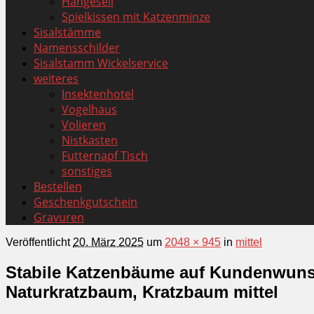
Hängeseil
Spielkissen mit Katzenminze
Sisalstämme
Namensschilder
Sisalstamm Wickelservice
weiteres
Insektenhotel
Vogelhaus
Volieren
Nistkasten
Futternapf Tisch
sonstiges
Bestellen
Geschenkgutschein
Gravuren
Veröffentlicht
20. März 2025
um
2048 × 945
in
mittel
Stabile Katzenbäume auf Kundenwuns
Naturkratzbaum, Kratzbaum mittel