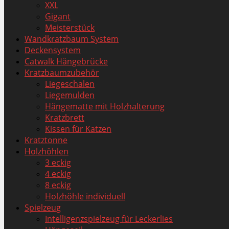
XXL
Gigant
Meisterstück
Wandkratzbaum System
Deckensystem
Catwalk Hängebrücke
Kratzbaumzubehör
Liegeschalen
Liegemulden
Hängematte mit Holzhalterung
Kratzbrett
Kissen für Katzen
Kratztonne
Holzhöhlen
3 eckig
4 eckig
8 eckig
Holzhöhle individuell
Spielzeug
Intelligenzspielzeug für Leckerlies