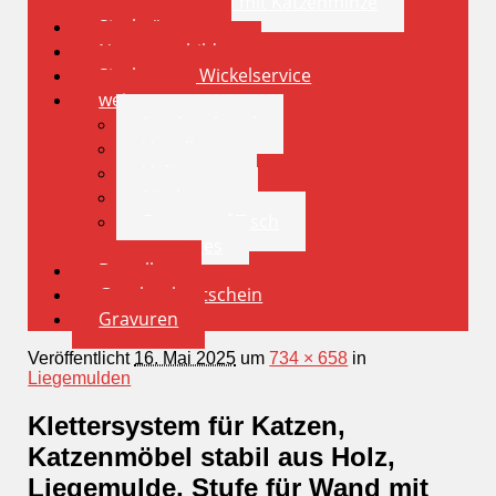
Spielkissen mit Katzenminze
Sisalstämme
Namensschilder
Sisalstamm Wickelservice
weiteres
Insektenhotel
Vogelhaus
Volieren
Nistkasten
Futternapf Tisch
sonstiges
Bestellen
Geschenkgutschein
Gravuren
Veröffentlicht
16. Mai 2025
um
734 × 658
in
Liegemulden
Klettersystem für Katzen,
Katzenmöbel stabil aus Holz,
Liegemulde, Stufe für Wand mit