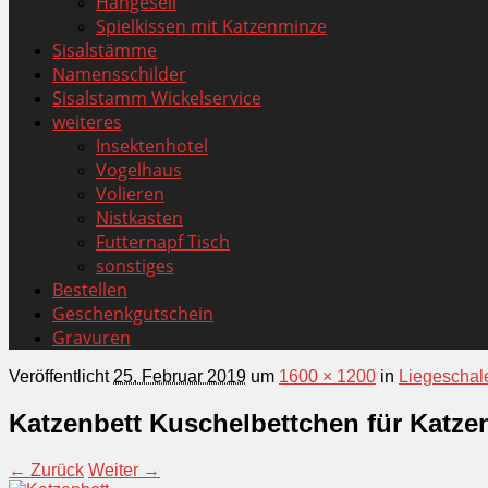
Hängeseil
Spielkissen mit Katzenminze
Sisalstämme
Namensschilder
Sisalstamm Wickelservice
weiteres
Insektenhotel
Vogelhaus
Volieren
Nistkasten
Futternapf Tisch
sonstiges
Bestellen
Geschenkgutschein
Gravuren
Veröffentlicht
25. Februar 2019
um
1600 × 1200
in
Liegeschal
Katzenbett Kuschelbettchen für Katze
← Zurück
Weiter →