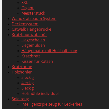
XXL
Gigant
Meisterstück
Wandkratzbaum System
Deckensystem
Catwalk Hängebrücke
Kratzbaumzubehör
Liegeschalen
Liegemulden
Hängematte mit Holzhalterung
Kratzbrett
Kissen für Katzen
Kratztonne
Holzhöhlen
3 eckig
4 eckig
8 eckig
Holzhöhle individuell
Spielzeug
Intelligenzspielzeug für Leckerlies