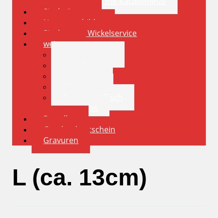
Spielkissen mit Katzenminze
Sisalstämme
Namensschilder
Sisalstamm Wickelservice
weiteres
Insektenhotel
Vogelhaus
Volieren
Nistkasten
Futternapf Tisch
sonstiges
Bestellen
Geschenkgutschein
Gravuren
L (ca. 13cm)