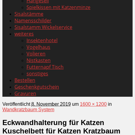
Hängeseil
Spielkissen mit Katzenminze
Sisalstämme
Namensschilder
Sisalstamm Wickelservice
weiteres
Insektenhotel
Vogelhaus
Volieren
Nistkasten
Futternapf Tisch
sonstiges
Bestellen
Geschenkgutschein
Gravuren
Veröffentlicht
8. November 2019
um
1600 × 1200
in
Wandkratzbaum System
Eckwandhalterung für Katzen
Kuschelbett für Katzen Kratzbaum