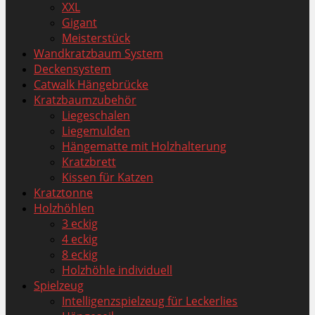
XXL
Gigant
Meisterstück
Wandkratzbaum System
Deckensystem
Catwalk Hängebrücke
Kratzbaumzubehör
Liegeschalen
Liegemulden
Hängematte mit Holzhalterung
Kratzbrett
Kissen für Katzen
Kratztonne
Holzhöhlen
3 eckig
4 eckig
8 eckig
Holzhöhle individuell
Spielzeug
Intelligenzspielzeug für Leckerlies