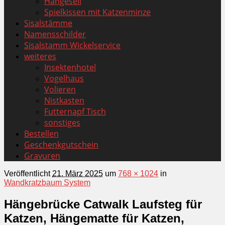
Hängeseil
Spielkissen mit Katzenminze
Sisalstämme
Namensschilder
Sisalstamm Wickelservice
weiteres
Insektenhotel
Vogelhaus
Volieren
Nistkasten
Futternapf Tisch
sonstiges
Bestellen
Geschenkgutschein
Gravuren
Veröffentlicht
21. März 2025
um
768 × 1024
in
Wandkratzbaum System
Hängebrücke Catwalk Laufsteg für
Katzen, Hängematte für Katzen,