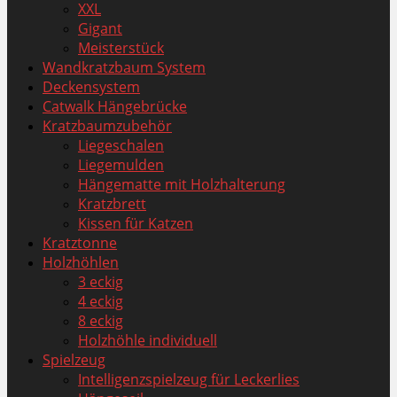
XXL
Gigant
Meisterstück
Wandkratzbaum System
Deckensystem
Catwalk Hängebrücke
Kratzbaumzubehör
Liegeschalen
Liegemulden
Hängematte mit Holzhalterung
Kratzbrett
Kissen für Katzen
Kratztonne
Holzhöhlen
3 eckig
4 eckig
8 eckig
Holzhöhle individuell
Spielzeug
Intelligenzspielzeug für Leckerlies