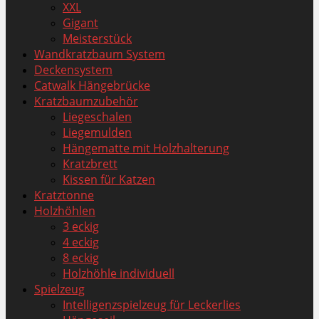
XXL
Gigant
Meisterstück
Wandkratzbaum System
Deckensystem
Catwalk Hängebrücke
Kratzbaumzubehör
Liegeschalen
Liegemulden
Hängematte mit Holzhalterung
Kratzbrett
Kissen für Katzen
Kratztonne
Holzhöhlen
3 eckig
4 eckig
8 eckig
Holzhöhle individuell
Spielzeug
Intelligenzspielzeug für Leckerlies