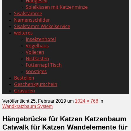
Hängeseil
Spielkissen mit Katzenminze
Sisalstämme
Namensschilder
Sisalstamm Wickelservice
weiteres
Insektenhotel
Vogelhaus
Volieren
Nistkasten
Futternapf Tisch
sonstiges
Bestellen
Geschenkgutschein
Gravuren
Veröffentlicht
25. Februar 2019
um
1024 × 768
in
Wandkratzbaum System
Hängebrücke für Katzen Katzenbaum
Catwalk für Katzen Wandelemente für