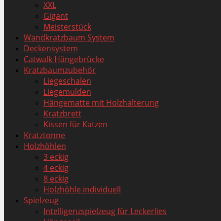
XXL
Gigant
Meisterstück
Wandkratzbaum System
Deckensystem
Catwalk Hängebrücke
Kratzbaumzubehör
Liegeschalen
Liegemulden
Hängematte mit Holzhalterung
Kratzbrett
Kissen für Katzen
Kratztonne
Holzhöhlen
3 eckig
4 eckig
8 eckig
Holzhöhle individuell
Spielzeug
Intelligenzspielzeug für Leckerlies