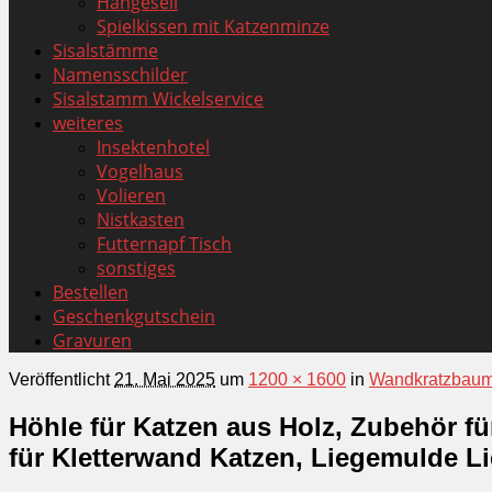
Hängeseil
Spielkissen mit Katzenminze
Sisalstämme
Namensschilder
Sisalstamm Wickelservice
weiteres
Insektenhotel
Vogelhaus
Volieren
Nistkasten
Futternapf Tisch
sonstiges
Bestellen
Geschenkgutschein
Gravuren
Veröffentlicht
21. Mai 2025
um
1200 × 1600
in
Wandkratzbaum
Höhle für Katzen aus Holz, Zubehör f
für Kletterwand Katzen, Liegemulde Li