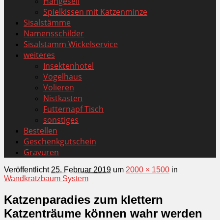
Hängeseil
Spielkissen mit Katzenminze
Sisalstämme
Namensschilder
Sisalstamm Wickelservice
weiteres
Insektenhotel
Vogelhaus
Volieren
Nistkasten
Futternapf Tisch
sonstiges
Bestellen
Geschenkgutschein
Gravuren
Veröffentlicht
25. Februar 2019
um
2000 × 1500
in
Wandkratzbaum System
Katzenparadies zum klettern
Katzenträume können wahr werden