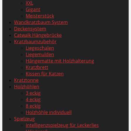
XXL
Gigant
Meisterstück
Wandkratzbaum System
Deckensystem
Catwalk Hängebrücke
Kratzbaumzubehör
Liegeschalen
Liegemulden
Hängematte mit Holzhalterung
Kratzbrett
Kissen für Katzen
Kratztonne
Holzhöhlen
3 eckig
4 eckig
8 eckig
Holzhöhle individuell
Spielzeug
Intelligenzspielzeug für Leckerlies