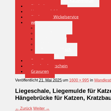
Spielkissen mit Katzenminze
Sisalstämme
Namensschilder
Sisalstamm Wickelservice
weiteres
Insektenhotel
Vogelhaus
Volieren
Nistkasten
Futternapf Tisch
sonstiges
Bestellen
Geschenkgutschein
Gravuren
Veröffentlicht
21. Mai 2025
um
1600 × 995
in
Wandkra
Liegeschale, Liegemulde für Katze
Hängebrücke für Katzen, Kratzba
← Zurück
Weiter →