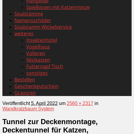
Hängeseil
Spielkissen mit Katzenminze
Sisalstämme
Namensschilder
Sisalstamm Wickelservice
weiteres
Insektenhotel
Vogelhaus
Volieren
Nistkasten
Futternapf Tisch
sonstiges
Bestellen
Geschenkgutschein
Gravuren
Veröffentlicht
5. April 2022
um
2560 × 2317
in
Wandkratzbaum System
Tunnel zur Deckenmontage,
Deckentunnel für Katzen,