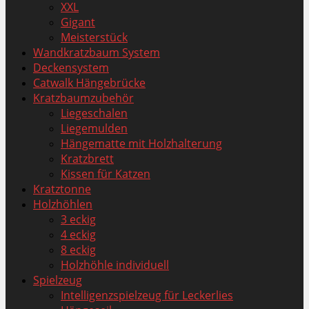
XXL
Gigant
Meisterstück
Wandkratzbaum System
Deckensystem
Catwalk Hängebrücke
Kratzbaumzubehör
Liegeschalen
Liegemulden
Hängematte mit Holzhalterung
Kratzbrett
Kissen für Katzen
Kratztonne
Holzhöhlen
3 eckig
4 eckig
8 eckig
Holzhöhle individuell
Spielzeug
Intelligenzspielzeug für Leckerlies