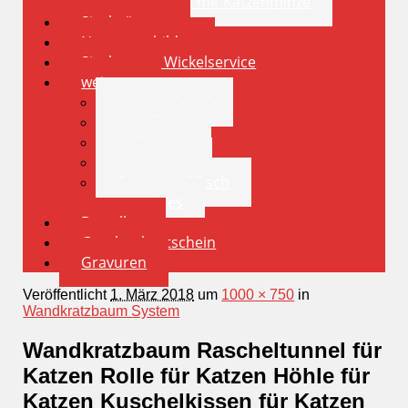
Spielkissen mit Katzenminze
Sisalstämme
Namensschilder
Sisalstamm Wickelservice
weiteres
Insektenhotel
Vogelhaus
Volieren
Nistkasten
Futternapf Tisch
sonstiges
Bestellen
Geschenkgutschein
Gravuren
Veröffentlicht
1. März 2018
um
1000 × 750
in
Wandkratzbaum System
Wandkratzbaum Rascheltunnel für
Katzen Rolle für Katzen Höhle für
Katzen Kuschelkissen für Katzen