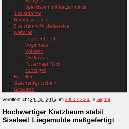
Hängeseil
Spielkissen mit Katzenminze
Sisalstämme
Namensschilder
Sisalstamm Wickelservice
weiteres
Insektenhotel
Vogelhaus
Volieren
Nistkasten
Futternapf Tisch
sonstiges
Bestellen
Geschenkgutschein
Gravuren
Veröffentlicht
24. Juli 2016
um
2000 × 2666
in
Gigant
Hochwertiger Kratzbaum stabil
Sisalseil Liegemulde maßgefertigt