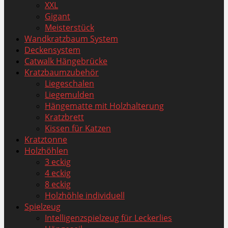
XXL
Gigant
Meisterstück
Wandkratzbaum System
Deckensystem
Catwalk Hängebrücke
Kratzbaumzubehör
Liegeschalen
Liegemulden
Hängematte mit Holzhalterung
Kratzbrett
Kissen für Katzen
Kratztonne
Holzhöhlen
3 eckig
4 eckig
8 eckig
Holzhöhle individuell
Spielzeug
Intelligenzspielzeug für Leckerlies