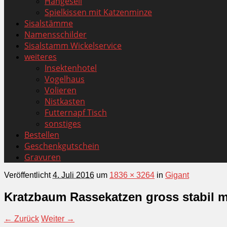
Hängeseil
Spielkissen mit Katzenminze
Sisalstämme
Namensschilder
Sisalstamm Wickelservice
weiteres
Insektenhotel
Vogelhaus
Volieren
Nistkasten
Futternapf Tisch
sonstiges
Bestellen
Geschenkgutschein
Gravuren
Veröffentlicht
4. Juli 2016
um
1836 × 3264
in
Gigant
Kratzbaum Rassekatzen gross stabil 
← Zurück
Weiter →