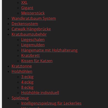
XXL
Gigant
Meisterstück
Wandkratzbaum System
Deckensystem
Catwalk Hängebrücke
Kratzbaumzubehör
Liegeschalen
Liegemulden
Hängematte mit Holzhalterung
Kratzbrett
Kissen für Katzen
Kratztonne
Holzhöhlen
3 eckig
4 eckig
8 eckig
Holzhöhle individuell
Spielzeug
Intelligenzspielzeug für Leckerlies