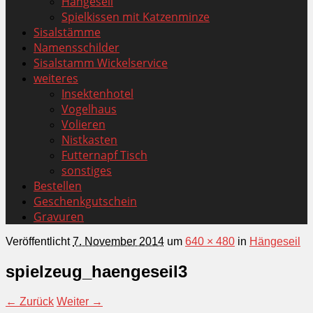
Hängeseil
Spielkissen mit Katzenminze
Sisalstämme
Namensschilder
Sisalstamm Wickelservice
weiteres
Insektenhotel
Vogelhaus
Volieren
Nistkasten
Futternapf Tisch
sonstiges
Bestellen
Geschenkgutschein
Gravuren
Veröffentlicht
7. November 2014
um
640 × 480
in
Hängeseil
spielzeug_haengeseil3
← Zurück
Weiter →