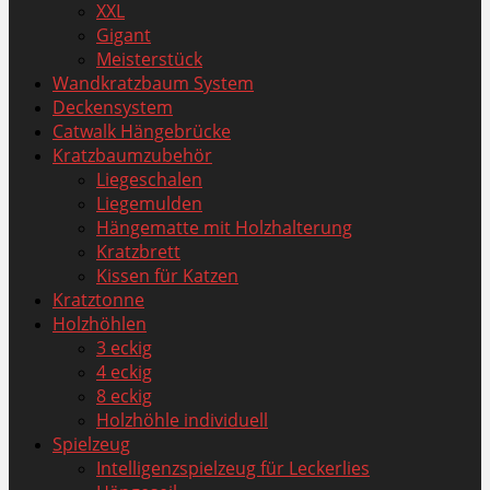
XXL
Gigant
Meisterstück
Wandkratzbaum System
Deckensystem
Catwalk Hängebrücke
Kratzbaumzubehör
Liegeschalen
Liegemulden
Hängematte mit Holzhalterung
Kratzbrett
Kissen für Katzen
Kratztonne
Holzhöhlen
3 eckig
4 eckig
8 eckig
Holzhöhle individuell
Spielzeug
Intelligenzspielzeug für Leckerlies