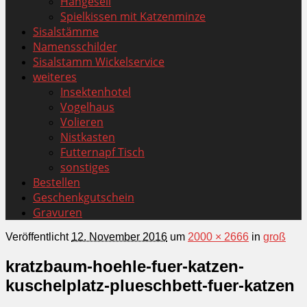
Hängeseil
Spielkissen mit Katzenminze
Sisalstämme
Namensschilder
Sisalstamm Wickelservice
weiteres
Insektenhotel
Vogelhaus
Volieren
Nistkasten
Futternapf Tisch
sonstiges
Bestellen
Geschenkgutschein
Gravuren
Veröffentlicht
12. November 2016
um
2000 × 2666
in
groß
kratzbaum-hoehle-fuer-katzen-
kuschelplatz-plueschbett-fuer-katzen