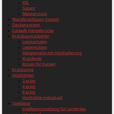
XXL
Gigant
Meisterstück
Wandkratzbaum System
Deckensystem
Catwalk Hängebrücke
Kratzbaumzubehör
Liegeschalen
Liegemulden
Hängematte mit Holzhalterung
Kratzbrett
Kissen für Katzen
Kratztonne
Holzhöhlen
3 eckig
4 eckig
8 eckig
Holzhöhle individuell
Spielzeug
Intelligenzspielzeug für Leckerlies