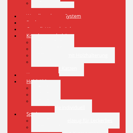
Gigant
Meisterstück
Wandkratzbaum System
Deckensystem
Catwalk Hängebrücke
Kratzbaumzubehör
Liegeschalen
Liegemulden
Hängematte mit Holzhalterung
Kratzbrett
Kissen für Katzen
Kratztonne
Holzhöhlen
3 eckig
4 eckig
8 eckig
Holzhöhle individuell
Spielzeug
Intelligenzspielzeug für Leckerlies
Hängeseil