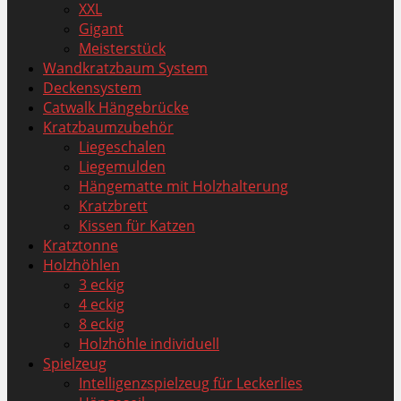
XXL
Gigant
Meisterstück
Wandkratzbaum System
Deckensystem
Catwalk Hängebrücke
Kratzbaumzubehör
Liegeschalen
Liegemulden
Hängematte mit Holzhalterung
Kratzbrett
Kissen für Katzen
Kratztonne
Holzhöhlen
3 eckig
4 eckig
8 eckig
Holzhöhle individuell
Spielzeug
Intelligenzspielzeug für Leckerlies