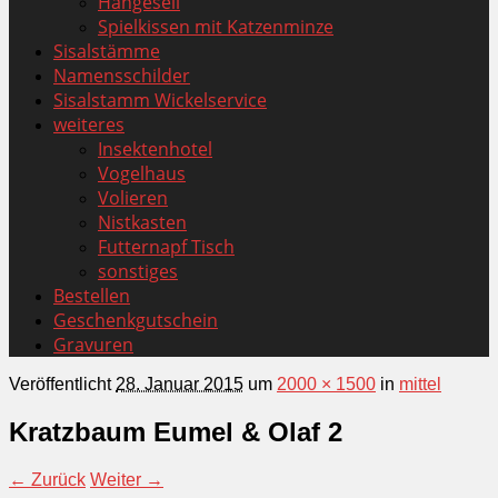
Hängeseil
Spielkissen mit Katzenminze
Sisalstämme
Namensschilder
Sisalstamm Wickelservice
weiteres
Insektenhotel
Vogelhaus
Volieren
Nistkasten
Futternapf Tisch
sonstiges
Bestellen
Geschenkgutschein
Gravuren
Veröffentlicht
28. Januar 2015
um
2000 × 1500
in
mittel
Kratzbaum Eumel & Olaf 2
← Zurück
Weiter →