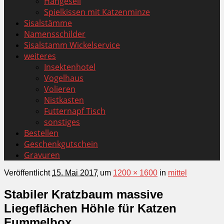
Hängeseil
Spielkissen mit Katzenminze
Sisalstämme
Namensschilder
Sisalstamm Wickelservice
weiteres
Insektenhotel
Vogelhaus
Volieren
Nistkasten
Futternapf Tisch
sonstiges
Bestellen
Geschenkgutschein
Gravuren
Veröffentlicht
15. Mai 2017
um
1200 × 1600
in
mittel
Stabiler Kratzbaum massive
Liegeflächen Höhle für Katzen
Fummelbox