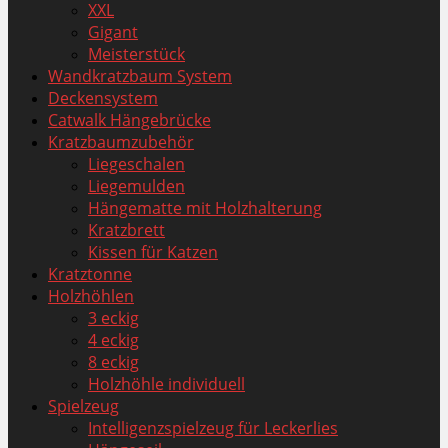
XXL
Gigant
Meisterstück
Wandkratzbaum System
Deckensystem
Catwalk Hängebrücke
Kratzbaumzubehör
Liegeschalen
Liegemulden
Hängematte mit Holzhalterung
Kratzbrett
Kissen für Katzen
Kratztonne
Holzhöhlen
3 eckig
4 eckig
8 eckig
Holzhöhle individuell
Spielzeug
Intelligenzspielzeug für Leckerlies