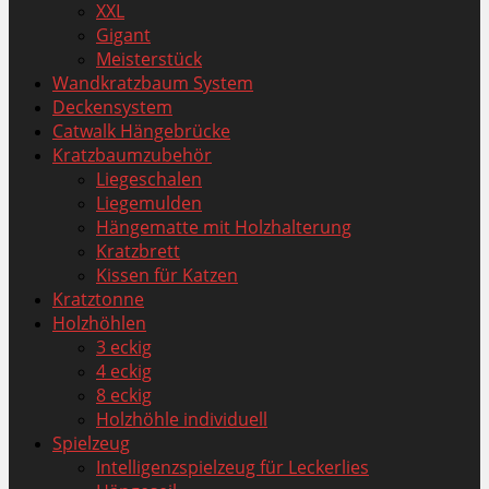
XXL
Gigant
Meisterstück
Wandkratzbaum System
Deckensystem
Catwalk Hängebrücke
Kratzbaumzubehör
Liegeschalen
Liegemulden
Hängematte mit Holzhalterung
Kratzbrett
Kissen für Katzen
Kratztonne
Holzhöhlen
3 eckig
4 eckig
8 eckig
Holzhöhle individuell
Spielzeug
Intelligenzspielzeug für Leckerlies