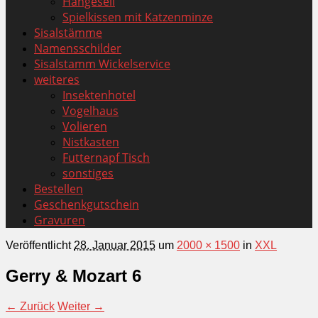
Hängeseil
Spielkissen mit Katzenminze
Sisalstämme
Namensschilder
Sisalstamm Wickelservice
weiteres
Insektenhotel
Vogelhaus
Volieren
Nistkasten
Futternapf Tisch
sonstiges
Bestellen
Geschenkgutschein
Gravuren
Veröffentlicht
28. Januar 2015
um
2000 × 1500
in
XXL
Gerry & Mozart 6
← Zurück
Weiter →