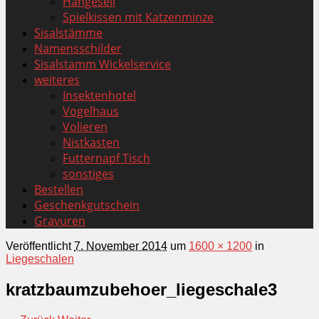
Hängeseil
Spielkissen mit Katzenminze
Sisalstämme
Namensschilder
Sisalstamm Wickelservice
weiteres
Insektenhotel
Vogelhaus
Volieren
Nistkasten
Futternapf Tisch
sonstiges
Bestellen
Geschenkgutschein
Gravuren
Veröffentlicht
7. November 2014
um
1600 × 1200
in
Liegeschalen
kratzbaumzubehoer_liegeschale3