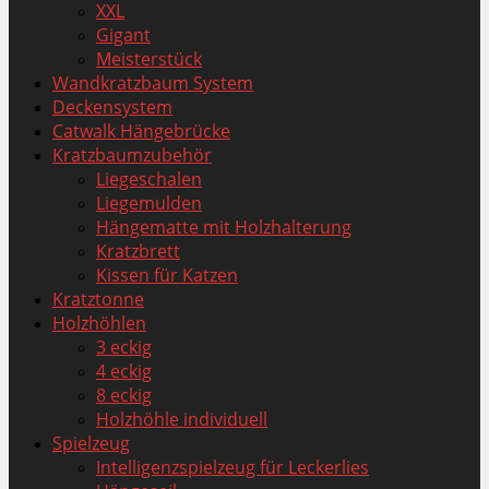
XXL
Gigant
Meisterstück
Wandkratzbaum System
Deckensystem
Catwalk Hängebrücke
Kratzbaumzubehör
Liegeschalen
Liegemulden
Hängematte mit Holzhalterung
Kratzbrett
Kissen für Katzen
Kratztonne
Holzhöhlen
3 eckig
4 eckig
8 eckig
Holzhöhle individuell
Spielzeug
Intelligenzspielzeug für Leckerlies