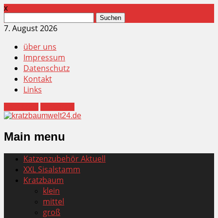
x
Suchen
nach:
7. August 2026
über uns
Impressum
Datenschutz
Kontakt
Links
Facebook
Instagram
Main menu
Skip
Katzenzubehör Aktuell
to
XXL Sisalstamm
content
Kratzbaum
klein
mittel
groß