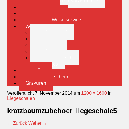
Spielkissen mit Katzenminze
Sisalstämme
Namensschilder
Sisalstamm Wickelservice
weiteres
Insektenhotel
Vogelhaus
Volieren
Nistkasten
Futternapf Tisch
sonstiges
Bestellen
Geschenkgutschein
Gravuren
Veröffentlicht
7. November 2014
um
1200 × 1600
in
Liegeschalen
kratzbaumzubehoer_liegeschale5
← Zurück
Weiter →