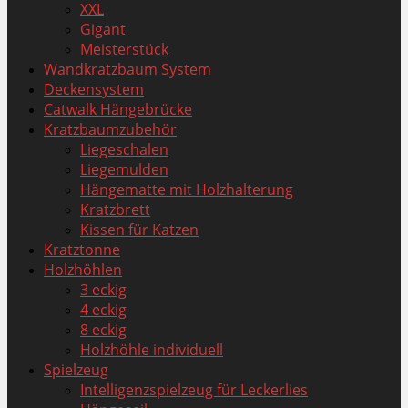
XXL
Gigant
Meisterstück
Wandkratzbaum System
Deckensystem
Catwalk Hängebrücke
Kratzbaumzubehör
Liegeschalen
Liegemulden
Hängematte mit Holzhalterung
Kratzbrett
Kissen für Katzen
Kratztonne
Holzhöhlen
3 eckig
4 eckig
8 eckig
Holzhöhle individuell
Spielzeug
Intelligenzspielzeug für Leckerlies