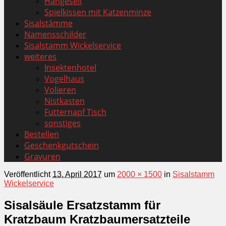
Hängeseil
Spielkissen mit Katzenminze
Sisalstämme
Namensschilder
Sisalstamm Wickelservice
weiteres
Insektenhotel
Vogelhaus
Volieren
Nistkasten
Futternapf Tisch
sonstiges
Bestellen
Geschenkgutschein
Gravuren
Veröffentlicht
13. April 2017
um
2000 × 1500
in
Sisalstamm
Wickelservice
Sisalsäule Ersatzstamm für
Kratzbaum Kratzbaumersatzteile